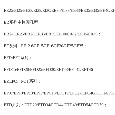
EE25/EI25/EE28/EI28/EI30/EE30/EI33/EE33/EE35/EI35/EE40/
ER系列中柱圆孔型：
ER24/ER25/ER28/ER35/ER39/ER40/ER42/ER45/ER49；
EF系列：EF12.6/EF15/EF16/EF20/EF25/EF35；
EFD\EFT系列：
EFD15/EFD20/EFD25/EFD30/EFT43/EFT45/EFT46；
EP.EPC。POT系列：
EP07/EP10/EP13/EP17/EPC13/EPC19/EPC27/EPC46/POT14/P
ETD系列：ETD29/ETD34/ETD44/ETD49/ETD54/ETD59；