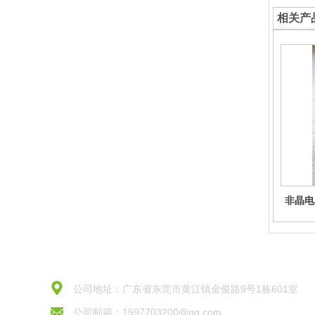
相关产
非晶电
感参数
生产
公司地址：广东省东莞市黄江镇金俊路9号1栋601室
公司邮箱：1597703200@qq.com