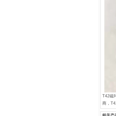
T42
商，‌
相关产