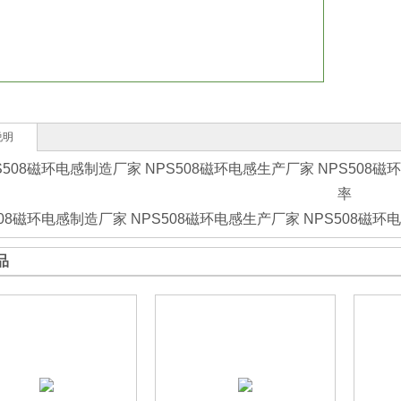
说明
508磁环电感制造厂家 NPS508磁环电感生产厂家 NPS508磁环
品