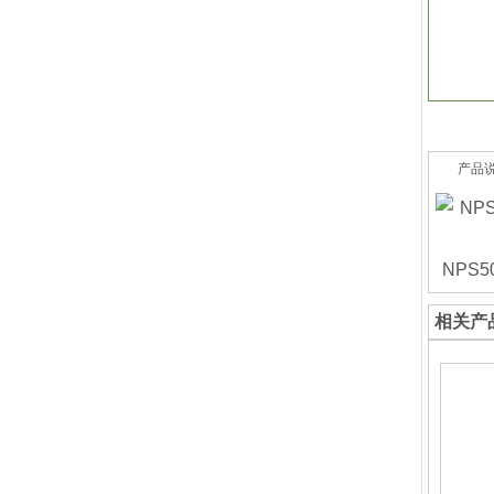
产品
NPS
相关产