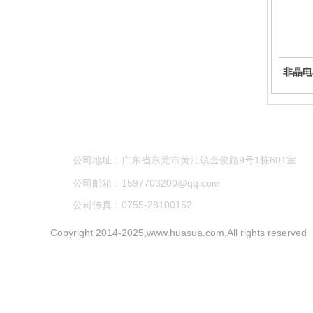
非晶电
感参数
生产
公司地址：广东省东莞市黄江镇金俊路9号1栋601室
公司邮箱：1597703200@qq.com
公司传真：0755-28100152
Copyright 2014-2025,www.huasua.com,All rights reserved