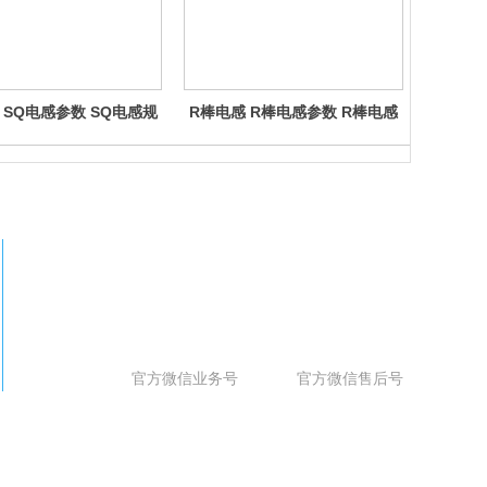
 SQ电感参数 SQ电感规
R棒电感 R棒电感参数 R棒电感
NPV20
Q电感功率 SQ电感制造厂
规格 R棒电感功率 R棒电感制造
电感制造
 SQ电感生产厂家
厂商 R棒电感生产厂家
生产厂家
NPV20
官方微信业务号
官方微信售后号