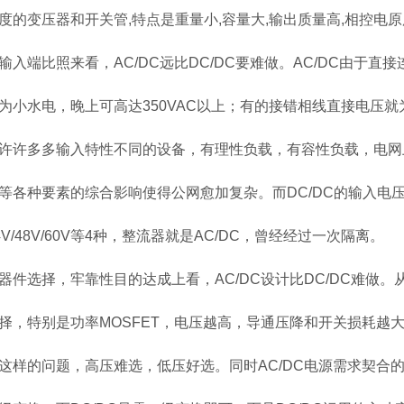
度的变压器和开关管,特点是重量小,容量大,输出质量高,相控电
输入端比照来看，AC/DC远比DC/DC要难做。AC/DC由于
为小水电，晚上可高达350VAC以上；有的接错相线直接电压就为
许许多多输入特性不同的设备，有理性负载，有容性负载，电网
等各种要素的综合影响使得公网愈加复杂。而DC/DC的输入电
24V/48V/60V等4种，整流器就是AC/DC，曾经经过一次隔离。
器件选择，牢靠性目的达成上看，AC/DC设计比DC/DC难做。
择，特别是功率MOSFET，电压越高，导通压降和开关损耗越
这样的问题，高压难选，低压好选。同时AC/DC电源需求契合的安