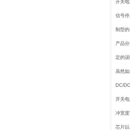
开关电
信号停
制型的
产品分
定的误
虽然如
DC/
开关电
冲宽度
芯片以