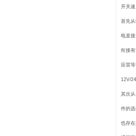
开关速
首先从
电直接
衔接有
应雷等
12V/
其次从
件的选
也存在