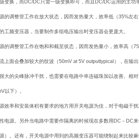
级变换，而DC/DC只需一级变换即可，而且DC/DC运用的主
源的调整管工作在放大状态，因而发热量大，效率低（35%左
的工频变压器，当要制作多组电压输出时变压器会更庞大。
源的调整管工作在饱和和截至状态，因而发热量小，效率高（7
流上面会叠加较大的纹波（50mV at 5V outputtypica
很大的尖峰脉冲干扰，也需要在电路中串连磁珠加以改善。相对
mV以下）。
源效率和安装体积有要求的地方用开关电源为佳，对于电磁干扰
性电源。另外当电路中需要作隔离的时候现在多数用DC－DC来
源）。还有，开关电源中用到的高频变压器可能绕制起来比较麻