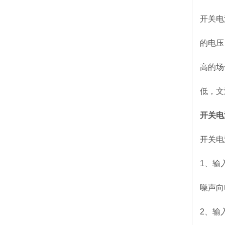
开关电
的电压
高的场
低，文
开关电
开关电
1、输
噪声向
2、输